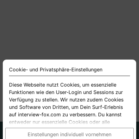
Cookie- und Privatsphäre-Einstellungen
Diese Webseite nutzt Cookies, um essenzielle
Funktionen wie den User-Login und Sessions zur
Verfügung zu stellen. Wir nutzen zudem Cookies
und Software von Dritten, um Dein Surf-Erlebnis
auf interview-fox.com zu verbessern. Du kannst
entweder nur essenzielle Cookies oder alle
Cookies akzeptieren. Du kannst Deine
Deutsch
Englisch
Einstellungen individuell vornehmen
Einstellungen jederzeit in unseren Cookie- und