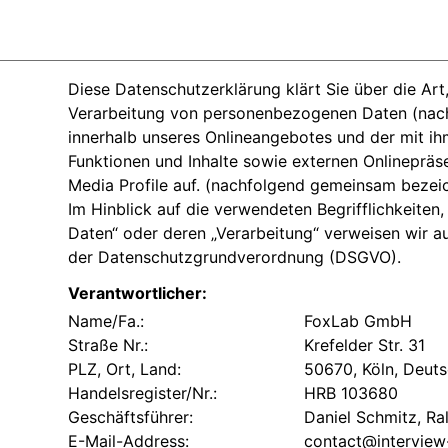
Diese Datenschutzerklärung klärt Sie über die A
Verarbeitung von personenbezogenen Daten (nach
innerhalb unseres Onlineangebotes und der mit i
Funktionen und Inhalte sowie externen Onlinepräse
Media Profile auf. (nachfolgend gemeinsam bezeic
Im Hinblick auf die verwendeten Begrifflichkeiten
Daten“ oder deren „Verarbeitung“ verweisen wir auf
der Datenschutzgrundverordnung (DSGVO).
Verantwortlicher:
Name/Fa.:
FoxLab GmbH
Straße Nr.:
Krefelder Str. 31
PLZ, Ort, Land:
50670, Köln, Deut
Handelsregister/Nr.:
HRB 103680
Geschäftsführer:
Daniel Schmitz, Ra
E-Mail-Address:
contact@interview