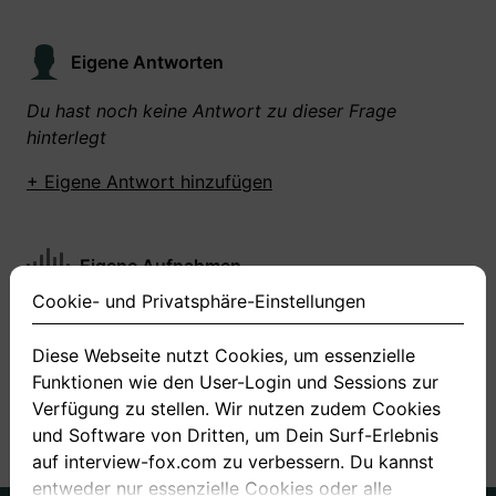
Eigene Antworten
Du hast noch keine Antwort zu dieser Frage
hinterlegt
+ Eigene Antwort hinzufügen
Eigene Aufnahmen
Cookie- und Privatsphäre-Einstellungen
Du hast zu dieser Frage noch keine Antworten
aufgenommen gemacht
Diese Webseite nutzt Cookies, um essenzielle
Funktionen wie den User-Login und Sessions zur
+ Neue Antwort aufnehmen
Verfügung zu stellen. Wir nutzen zudem Cookies
und Software von Dritten, um Dein Surf-Erlebnis
auf interview-fox.com zu verbessern. Du kannst
entweder nur essenzielle Cookies oder alle