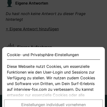
Eigene Antworten
Du hast noch keine Antwort zu dieser Frage
hinterlegt
+ Eigene Antwort hinzufügen
Eigene Aufnahmen
Cookie- und Privatsphäre-Einstellungen
Du hast zu dieser Frage noch keine Antworten
aufgenommen gemacht
Diese Webseite nutzt Cookies, um essenzielle
Funktionen wie den User-Login und Sessions zur
+ Neue Antwort aufnehmen
Verfügung zu stellen. Wir nutzen zudem Cookies
und Software von Dritten, um Dein Surf-Erlebnis
auf interview-fox.com zu verbessern. Du kannst
entweder nur essenzielle Cookies oder alle
Cookies akzeptieren. Du kannst Deine
Deutsch
Englisch
Einstellungen individuell vornehmen
Einstellungen jederzeit in unseren Cookie- und