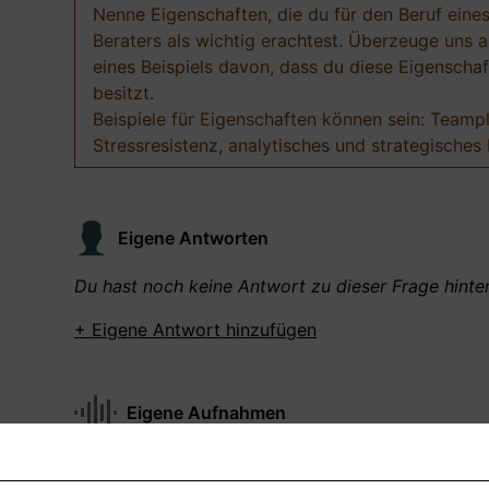
Nenne Eigenschaften, die du für den Beruf eine
Beraters als wichtig erachtest. Überzeuge uns 
eines Beispiels davon, dass du diese Eigenscha
besitzt.
Beispiele für Eigenschaften können sein: Teampl
Stressresistenz, analytisches und strategische
Eigene Antworten
Du hast noch keine Antwort zu dieser Frage hinter
+ Eigene Antwort hinzufügen
Eigene Aufnahmen
Du hast zu dieser Frage noch keine Antworten
aufgenommen gemacht