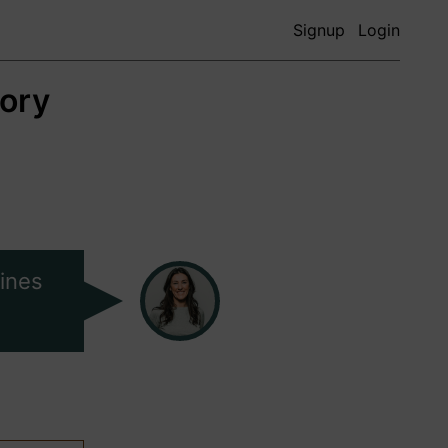
Signup
Login
ory
ines