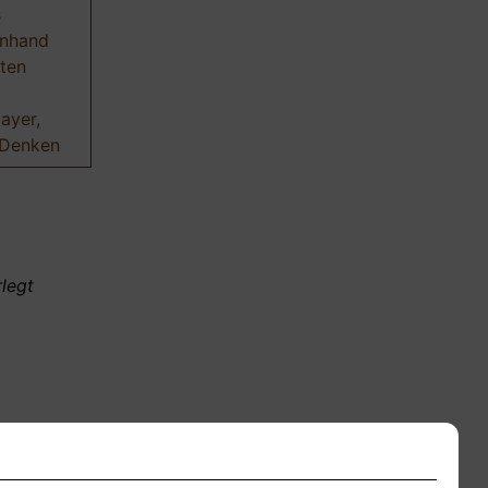
s
anhand
ften
ayer,
s Denken
legt