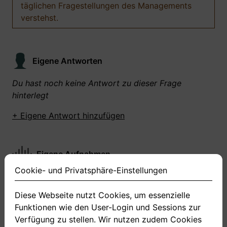
täglichen Fragestellungen des Managements
verstehst.
Eigene Antworten
Du hast noch keine Antwort zu dieser Frage
hinterlegt
+ Eigene Antwort hinzufügen
Eigene Aufnahmen
Cookie- und Privatsphäre-Einstellungen
Du hast zu dieser Frage noch keine Antworten
aufgenommen gemacht
Diese Webseite nutzt Cookies, um essenzielle
Funktionen wie den User-Login und Sessions zur
+ Neue Antwort aufnehmen
Verfügung zu stellen. Wir nutzen zudem Cookies