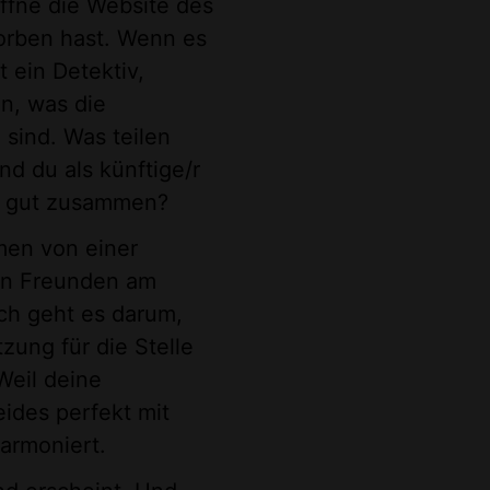
ffne die Website des
orben hast. Wenn es
t ein Detektiv,
n, was die
 sind. Was teilen
d du als künftige/r
st gut zusammen?
men von einer
nen Freunden am
ch geht es darum,
zung für die Stelle
 Weil deine
eides perfekt mit
armoniert.