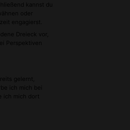
chließend kannst du
wähnen oder
izeit engagierst.
oldene Dreieck vor,
ei Perspektiven
eits gelernt,
be ich mich bei
ich mich dort