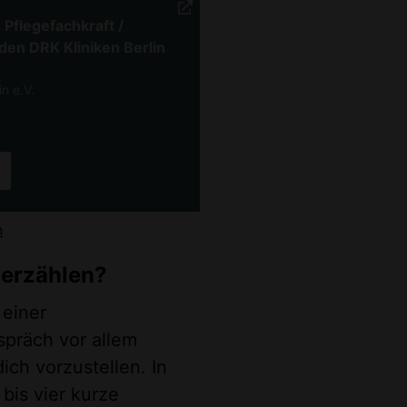
Pflegefachkraft /
den DRK Kliniken Berlin
n e.V.
n
 erzählen?
 einer
spräch vor allem
ich vorzustellen. In
bis vier kurze