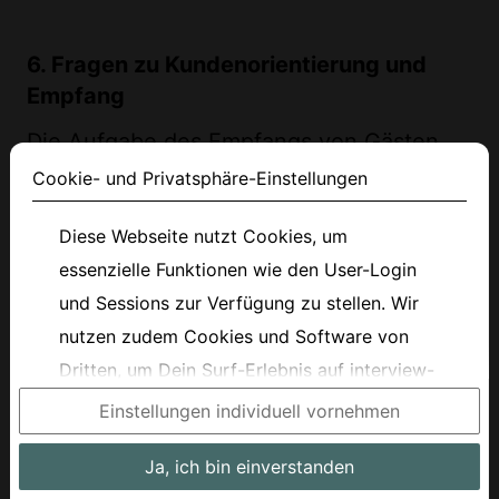
6. Fragen zu Kundenorientierung und
Empfang
Die Aufgabe des Empfangs von Gästen
und Kunden sowie der vertrauliche
Cookie- und Privatsphäre-Einstellungen
Umgang mit Informationen erfordern ein
Diese Webseite nutzt Cookies, um
hohes Maß an Professionalität und
essenzielle Funktionen wie den User-Login
Diskretion. Diese Fragen ermöglichen es
und Sessions zur Verfügung zu stellen. Wir
dem Unternehmen zu verstehen, wie du
nutzen zudem Cookies und Software von
in solchen Situationen agierst und
Dritten, um Dein Surf-Erlebnis auf interview-
sicherstellst, dass Kunden und Besucher
fox.com zu verbessern. Du kannst entweder
einen positiven Eindruck von dem
Einstellungen individuell vornehmen
nur essenzielle Cookies oder alle Cookies
Unternehmen gewinnen.
Ja, ich bin einverstanden
akzeptieren. Du kannst Deine Einstellungen