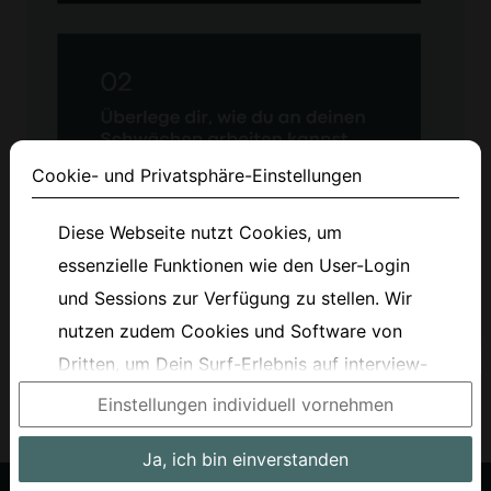
Cookie- und Privatsphäre-Einstellungen
Diese Webseite nutzt Cookies, um
essenzielle Funktionen wie den User-Login
und Sessions zur Verfügung zu stellen. Wir
nutzen zudem Cookies und Software von
Dritten, um Dein Surf-Erlebnis auf interview-
fox.com zu verbessern. Du kannst entweder
Einstellungen individuell vornehmen
nur essenzielle Cookies oder alle Cookies
Ja, ich bin einverstanden
akzeptieren. Du kannst Deine Einstellungen