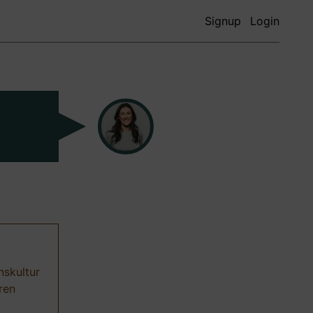
Signup
Login
nskultur
ren