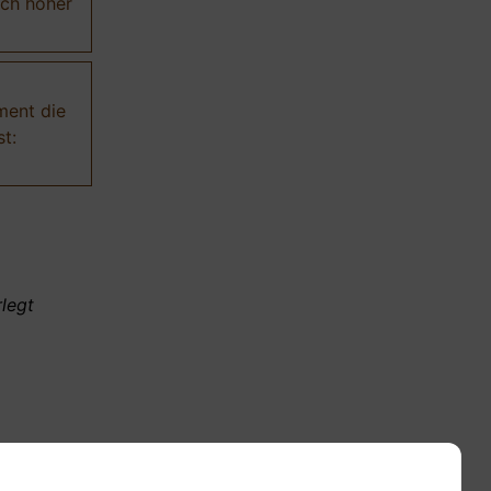
ich höher
ment die
t:
legt