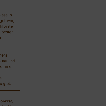
isse in
gut war,
hforste
e besten
h
mens
nunu und
ekommen.
e
 gibt.
onkret,