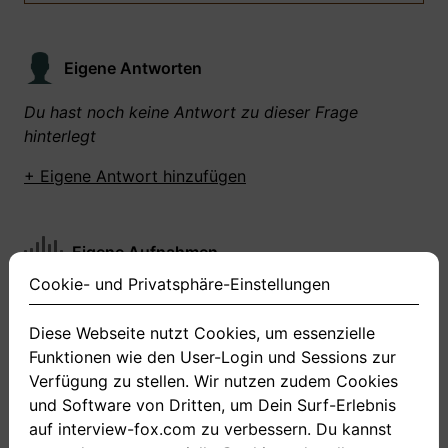
Eigene Antworten
Du hast noch keine Antwort zu dieser Frage
hinterlegt
+ Eigene Antwort hinzufügen
Eigene Aufnahmen
Cookie- und Privatsphäre-Einstellungen
Du hast zu dieser Frage noch keine Antworten
aufgenommen gemacht
Diese Webseite nutzt Cookies, um essenzielle
Funktionen wie den User-Login und Sessions zur
+ Neue Antwort aufnehmen
Verfügung zu stellen. Wir nutzen zudem Cookies
und Software von Dritten, um Dein Surf-Erlebnis
auf interview-fox.com zu verbessern. Du kannst