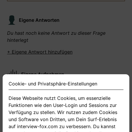
Eigene Antworten
Du hast noch keine Antwort zu dieser Frage
hinterlegt
+ Eigene Antwort hinzufügen
Eigene Aufnahmen
Cookie- und Privatsphäre-Einstellungen
Du hast zu dieser Frage noch keine Antworten
aufgenommen gemacht
Diese Webseite nutzt Cookies, um essenzielle
Funktionen wie den User-Login und Sessions zur
+ Neue Antwort aufnehmen
Verfügung zu stellen. Wir nutzen zudem Cookies
und Software von Dritten, um Dein Surf-Erlebnis
auf interview-fox.com zu verbessern. Du kannst