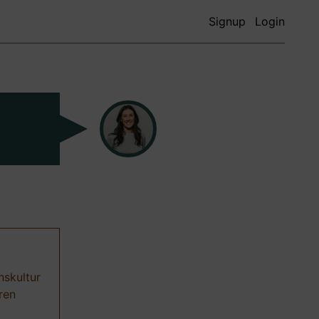
Signup
Login
nskultur
ren