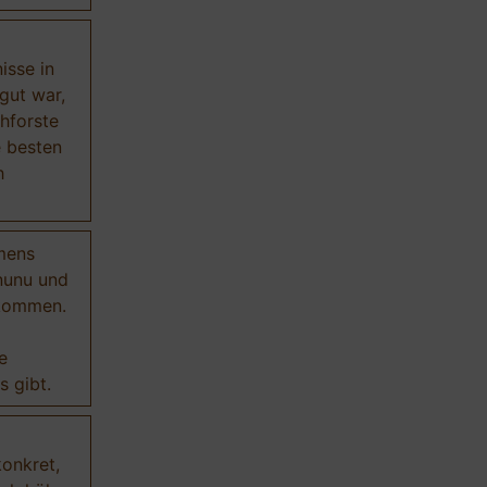
isse in
gut war,
hforste
e besten
h
mens
nunu und
ekommen.
e
 gibt.
onkret,