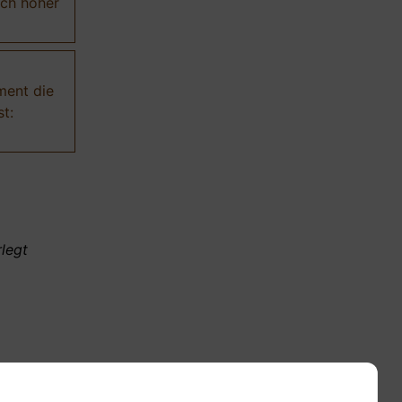
ich höher
ment die
t:
legt