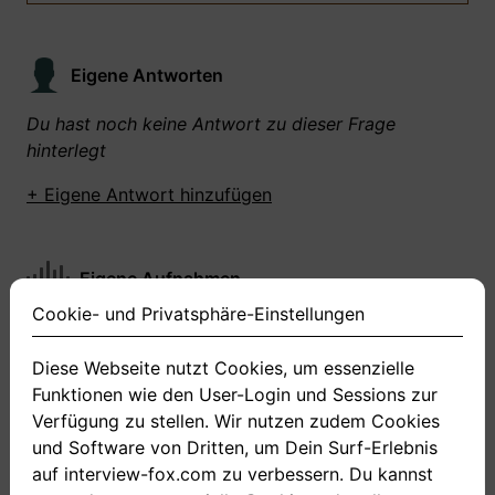
Eigene Antworten
Du hast noch keine Antwort zu dieser Frage
hinterlegt
+ Eigene Antwort hinzufügen
Eigene Aufnahmen
Cookie- und Privatsphäre-Einstellungen
Du hast zu dieser Frage noch keine Antworten
aufgenommen gemacht
Diese Webseite nutzt Cookies, um essenzielle
Funktionen wie den User-Login und Sessions zur
+ Neue Antwort aufnehmen
Verfügung zu stellen. Wir nutzen zudem Cookies
und Software von Dritten, um Dein Surf-Erlebnis
auf interview-fox.com zu verbessern. Du kannst