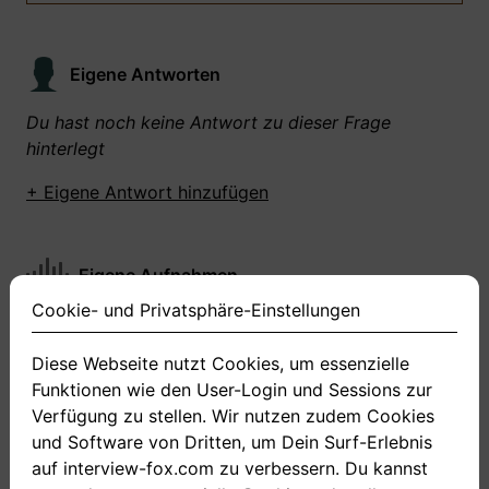
Eigene Antworten
Du hast noch keine Antwort zu dieser Frage
hinterlegt
+ Eigene Antwort hinzufügen
Eigene Aufnahmen
Cookie- und Privatsphäre-Einstellungen
Du hast zu dieser Frage noch keine Antworten
aufgenommen gemacht
Diese Webseite nutzt Cookies, um essenzielle
Funktionen wie den User-Login und Sessions zur
+ Neue Antwort aufnehmen
Verfügung zu stellen. Wir nutzen zudem Cookies
und Software von Dritten, um Dein Surf-Erlebnis
auf interview-fox.com zu verbessern. Du kannst