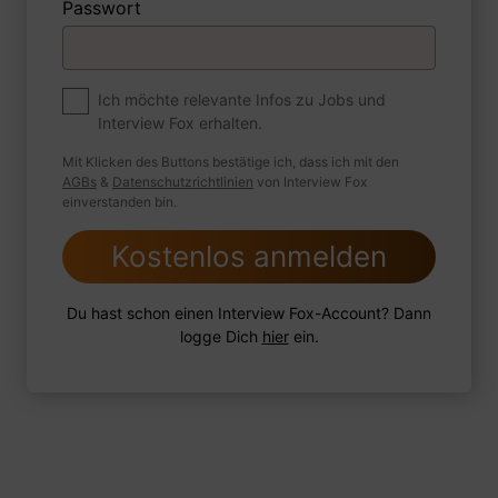
Passwort
Premium
Zum Job
Ich möchte relevante Infos zu Jobs und
Interview Fox erhalten.
Wie sind Sie mit einer Situation
umgegangen, in der Sie einen
Mit Klicken des Buttons bestätige ich, dass ich mit den
leistungsschwachen Mitarbeiter hatten?
AGBs
&
Datenschutzrichtlinien
von Interview Fox
einverstanden bin.
Kostenlos anmelden
1 FoxTipp
Antwort schreiben
Audio aufnehmen
Du hast schon einen Interview Fox-Account? Dann
logge Dich
hier
ein.