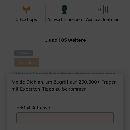
5 FoxTipps
Antwort schreiben
Audio aufnehmen
...und 185 weitere
Premium
Zum Job
Welche Persönlichkeitsmerkmale muss man
als Feuerungs- und Schornsteinbauerin
Melde Dich an, um Zugriff auf 200.000+ Fragen
Ihrer Meinung nach besitzen, um in dem Job
mit Experten-Tipps zu bekommen
erfolgreich zu sein?
E-Mail-Adresse
1 FoxTipp
Antwort schreiben
Audio aufnehmen