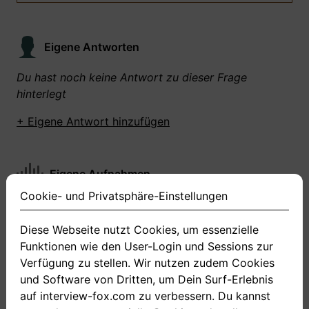
Eigene Antworten
Du hast noch keine Antwort zu dieser Frage
hinterlegt
+ Eigene Antwort hinzufügen
Eigene Aufnahmen
Cookie- und Privatsphäre-Einstellungen
Du hast zu dieser Frage noch keine Antworten
aufgenommen gemacht
Diese Webseite nutzt Cookies, um essenzielle
Funktionen wie den User-Login und Sessions zur
+ Neue Antwort aufnehmen
Verfügung zu stellen. Wir nutzen zudem Cookies
und Software von Dritten, um Dein Surf-Erlebnis
auf interview-fox.com zu verbessern. Du kannst