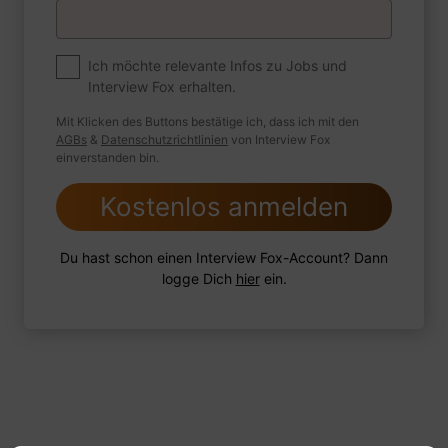
Premium
Zum Job
Ich möchte relevante Infos zu Jobs und
Interview Fox erhalten.
Wie sind Sie mit einer Situation
umgegangen, in der Sie einen
Mit Klicken des Buttons bestätige ich, dass ich mit den
leistungsschwachen Mitarbeiter hatten?
AGBs
&
Datenschutzrichtlinien
von Interview Fox
einverstanden bin.
Kostenlos anmelden
1 FoxTipp
Antwort schreiben
Audio aufnehmen
Du hast schon einen Interview Fox-Account? Dann
logge Dich
hier
ein.