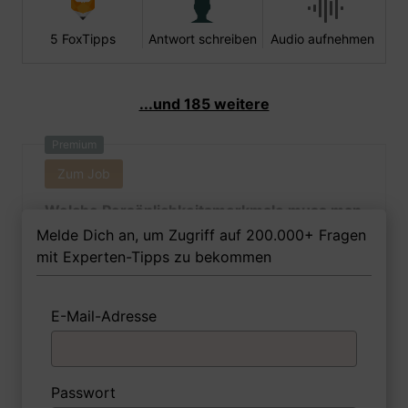
5 FoxTipps
Antwort schreiben
Audio aufnehmen
...und 185 weitere
Premium
Zum Job
Welche Persönlichkeitsmerkmale muss man
als Raumausstatterin Ihrer Meinung nach
Melde Dich an, um Zugriff auf 200.000+ Fragen
besitzen, um in dem Job erfolgreich zu
mit Experten-Tipps zu bekommen
sein?
E-Mail-Adresse
1 FoxTipp
Antwort schreiben
Audio aufnehmen
Passwort