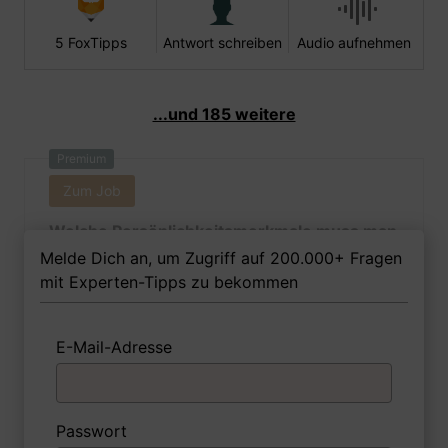
5 FoxTipps
Antwort schreiben
Audio aufnehmen
...und 185 weitere
Premium
Zum Job
Welche Persönlichkeitsmerkmale muss man
als Tiefbaufacharbeiterin Ihrer Meinung
Melde Dich an, um Zugriff auf 200.000+ Fragen
nach besitzen, um in dem Job erfolgreich zu
mit Experten-Tipps zu bekommen
sein?
E-Mail-Adresse
1 FoxTipp
Antwort schreiben
Audio aufnehmen
Passwort