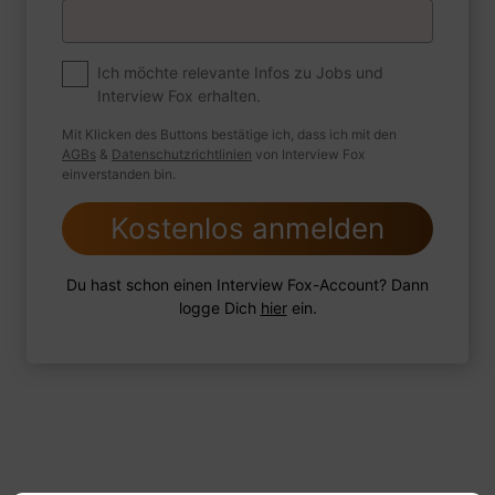
Premium
Zum Job
Ich möchte relevante Infos zu Jobs und
Interview Fox erhalten.
Wie sind Sie mit einer Situation
umgegangen, in der Sie einen
Mit Klicken des Buttons bestätige ich, dass ich mit den
leistungsschwachen Mitarbeiter hatten?
AGBs
&
Datenschutzrichtlinien
von Interview Fox
einverstanden bin.
Kostenlos anmelden
1 FoxTipp
Antwort schreiben
Audio aufnehmen
Du hast schon einen Interview Fox-Account? Dann
logge Dich
hier
ein.