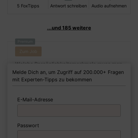
5 FoxTipps
Antwort schreiben
Audio aufnehmen
...und 185 weitere
Premium
Zum Job
Welche Persönlichkeitsmerkmale muss man
als Bibliothekarin Ihrer Meinung nach
Melde Dich an, um Zugriff auf 200.000+ Fragen
besitzen, um in dem Job erfolgreich zu
mit Experten-Tipps zu bekommen
sein?
E-Mail-Adresse
1 FoxTipp
Antwort schreiben
Audio aufnehmen
Passwort
Premium