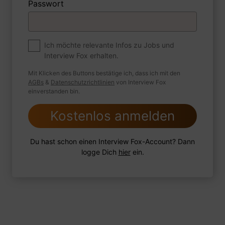
Passwort
Premium
Zum Job
Ich möchte relevante Infos zu Jobs und
Interview Fox erhalten.
Wie sind Sie mit einer Situation
umgegangen, in der Sie einen
Mit Klicken des Buttons bestätige ich, dass ich mit den
leistungsschwachen Mitarbeiter hatten?
AGBs
&
Datenschutzrichtlinien
von Interview Fox
einverstanden bin.
Kostenlos anmelden
1 FoxTipp
Antwort schreiben
Audio aufnehmen
Du hast schon einen Interview Fox-Account? Dann
logge Dich
hier
ein.