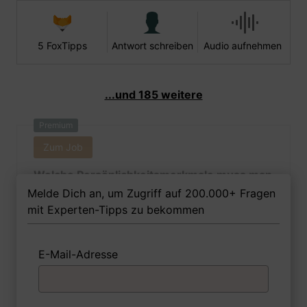
5 FoxTipps
Antwort schreiben
Audio aufnehmen
...und 185 weitere
Premium
Zum Job
Welche Persönlichkeitsmerkmale muss man
als Fachwirtin - Erziehungswesen Ihrer
Melde Dich an, um Zugriff auf 200.000+ Fragen
Meinung nach besitzen, um in dem Job
mit Experten-Tipps zu bekommen
erfolgreich zu sein?
E-Mail-Adresse
1 FoxTipp
Antwort schreiben
Audio aufnehmen