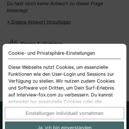
Du hast noch keine Antwort zu dieser Frage
hinterlegt
+ Eigene Antwort hinzufügen
Eigene Aufnahmen
Cookie- und Privatsphäre-Einstellungen
Du hast zu dieser Frage noch keine Antworten
aufgenommen gemacht
Diese Webseite nutzt Cookies, um essenzielle
Funktionen wie den User-Login und Sessions zur
+ Neue Antwort aufnehmen
Verfügung zu stellen. Wir nutzen zudem Cookies
und Software von Dritten, um Dein Surf-Erlebnis
auf interview-fox.com zu verbessern. Du kannst
entweder nur essenzielle Cookies oder alle
Cookies akzeptieren. Du kannst Deine
Deutsch
Englisch
Einstellungen individuell vornehmen
Einstellungen jederzeit in unseren Cookie- und
Über uns
Datenschutz
AGB
Privatsphäre-Einstellungen ändern. Dieser Link ist
Ja, ich bin einverstanden
Impressum
Bewerbungsfragen
Preise
Bewerber-Blog