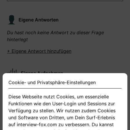
Eigene Antworten
Du hast noch keine Antwort zu dieser Frage
hinterlegt
+ Eigene Antwort hinzufügen
Eigene Aufnahmen
Cookie- und Privatsphäre-Einstellungen
Du hast zu dieser Frage noch keine Antworten
aufgenommen gemacht
Diese Webseite nutzt Cookies, um essenzielle
Funktionen wie den User-Login und Sessions zur
+ Neue Antwort aufnehmen
Verfügung zu stellen. Wir nutzen zudem Cookies
und Software von Dritten, um Dein Surf-Erlebnis
auf interview-fox.com zu verbessern. Du kannst