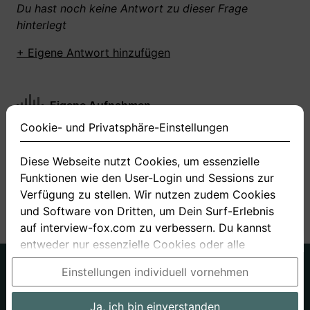
Du hast noch keine Antwort zu dieser Frage
hinterlegt
+ Eigene Antwort hinzufügen
Eigene Aufnahmen
Cookie- und Privatsphäre-Einstellungen
Du hast zu dieser Frage noch keine Antworten
aufgenommen gemacht
Diese Webseite nutzt Cookies, um essenzielle
Funktionen wie den User-Login und Sessions zur
+ Neue Antwort aufnehmen
Verfügung zu stellen. Wir nutzen zudem Cookies
und Software von Dritten, um Dein Surf-Erlebnis
auf interview-fox.com zu verbessern. Du kannst
entweder nur essenzielle Cookies oder alle
Cookies akzeptieren. Du kannst Deine
Deutsch
Englisch
Einstellungen individuell vornehmen
Einstellungen jederzeit in unseren Cookie- und
Über uns
Datenschutz
AGB
Privatsphäre-Einstellungen ändern. Dieser Link ist
Ja, ich bin einverstanden
Impressum
Bewerbungsfragen
Preise
Bewerber-Blog