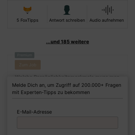
5 FoxTipps
Antwort schreiben
Audio aufnehmen
...und 185 weitere
Premium
Zum Job
Welche Persönlichkeitsmerkmale muss man
als Dolmetscherin / Übersetzerin Ihrer
Melde Dich an, um Zugriff auf 200.000+ Fragen
Meinung nach besitzen, um in dem Job
mit Experten-Tipps zu bekommen
erfolgreich zu sein?
E-Mail-Adresse
1 FoxTipp
Antwort schreiben
Audio aufnehmen