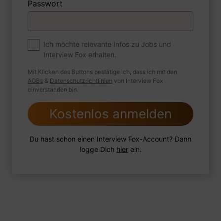
Passwort
Premium
Zum Job
Ich möchte relevante Infos zu Jobs und
Interview Fox erhalten.
Wie sind Sie mit einer Situation
umgegangen, in der Sie einen
Mit Klicken des Buttons bestätige ich, dass ich mit den
leistungsschwachen Mitarbeiter hatten?
AGBs
&
Datenschutzrichtlinien
von Interview Fox
einverstanden bin.
Kostenlos anmelden
1 FoxTipp
Antwort schreiben
Audio aufnehmen
Du hast schon einen Interview Fox-Account? Dann
logge Dich
hier
ein.