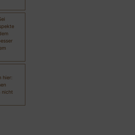
Sei
Aspekte
 dem
besser
dem
 hier:
nen
 nicht