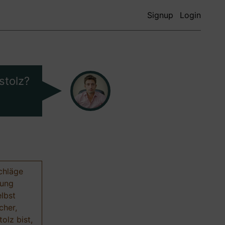
Signup
Login
stolz?
chläge
nung
elbst
cher,
olz bist,