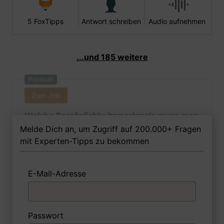
5 FoxTipps
Antwort schreiben
Audio aufnehmen
...und 185 weitere
Premium
Zum Job
Welche Persönlichkeitsmerkmale muss man
als Fremdsprachenkauffrau Ihrer Meinung
Melde Dich an, um Zugriff auf 200.000+ Fragen
nach besitzen, um in dem Job erfolgreich zu
mit Experten-Tipps zu bekommen
sein?
E-Mail-Adresse
1 FoxTipp
Antwort schreiben
Audio aufnehmen
Passwort