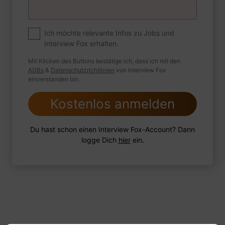
Premium
Zum Job
Ich möchte relevante Infos zu Jobs und
Interview Fox erhalten.
Wie sind Sie mit einer Situation
umgegangen, in der Sie einen
Mit Klicken des Buttons bestätige ich, dass ich mit den
leistungsschwachen Mitarbeiter hatten?
AGBs
&
Datenschutzrichtlinien
von Interview Fox
einverstanden bin.
Kostenlos anmelden
1 FoxTipp
Antwort schreiben
Audio aufnehmen
Du hast schon einen Interview Fox-Account? Dann
logge Dich
hier
ein.