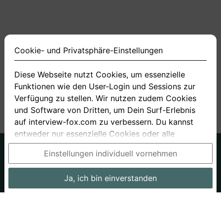
Cookie- und Privatsphäre-Einstellungen
Diese Webseite nutzt Cookies, um essenzielle
Funktionen wie den User-Login und Sessions zur
<
1
2
3
4
10
>
Verfügung zu stellen. Wir nutzen zudem Cookies
und Software von Dritten, um Dein Surf-Erlebnis
auf interview-fox.com zu verbessern. Du kannst
entweder nur essenzielle Cookies oder alle
Cookies akzeptieren. Du kannst Deine
Deutsch
Englisch
Einstellungen individuell vornehmen
Einstellungen jederzeit in unseren Cookie- und
Über uns
Datenschutz
AGB
Privatsphäre-Einstellungen ändern. Dieser Link ist
Ja, ich bin einverstanden
Impressum
Bewerbungsfragen
Preise
Bewerber-Blog
im Footer unserer Seit zu finden. Wenn Du mehr
Informationen benötigst, besuche bitte unsere
Arbeitgeber
Stellenangebote
Stories
Datenschutzerklärung
.
Cookie- und Privatsphäre-Einstellungen