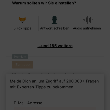
Warum sollten wir Sie einstellen?
5 FoxTipps
Antwort schreiben
Audio aufnehmen
...und 185 weitere
Premium
Zum Job
Welche Persönlichkeitsmerkmale muss man
als Fremdsprachenkorrespondentin
Melde Dich an, um Zugriff auf 200.000+ Fragen
(Ausbildung) Ihrer Meinung nach besitzen,
mit Experten-Tipps zu bekommen
um in dem Job erfolgreich zu sein?
E-Mail-Adresse