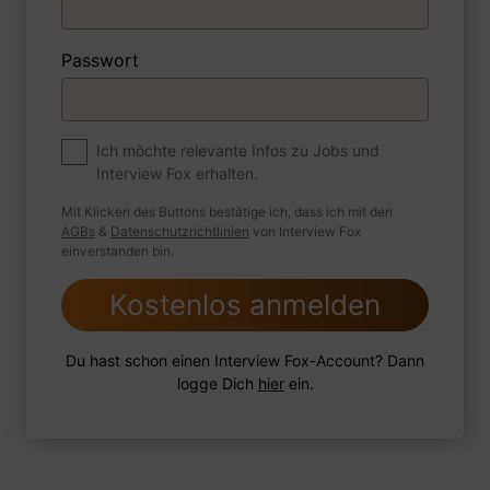
1 FoxTipp
Antwort schreiben
Audio aufnehmen
Passwort
Premium
Zum Job
Ich möchte relevante Infos zu Jobs und
Interview Fox erhalten.
Wie sind Sie mit einer Situation
umgegangen, in der Sie einen
Mit Klicken des Buttons bestätige ich, dass ich mit den
leistungsschwachen Mitarbeiter hatten?
AGBs
&
Datenschutzrichtlinien
von Interview Fox
einverstanden bin.
Kostenlos anmelden
1 FoxTipp
Antwort schreiben
Audio aufnehmen
Du hast schon einen Interview Fox-Account? Dann
logge Dich
hier
ein.