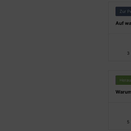
Zur P
Auf wa
3
Herau
Warum 
5