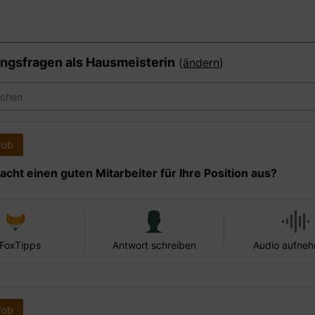
ngsfragen als
Hausmeisterin
(
ändern
)
Job
cht einen guten Mitarbeiter für Ihre Position aus?
 FoxTipps
Antwort schreiben
Audio aufne
Job