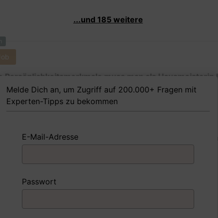
...und 185 weitere
m
Job
 Persönlichkeitsmerkmale muss man als Hausmeisterin 
g nach besitzen, um in dem Job erfolgreich zu sein?
Melde Dich an, um Zugriff auf 200.000+ Fragen mit
Experten-Tipps zu bekommen
E-Mail-Adresse
 FoxTipp
Antwort schreiben
Audio aufne
m
Passwort
Job
nd Sie mit einer Situation umgegangen, in der Sie einen
ngsschwachen Mitarbeiter hatten?