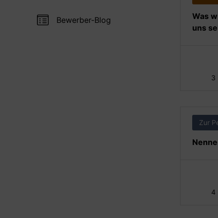
Was wi
Bewerber-Blog
uns se
3
Zur P
Nennen
4