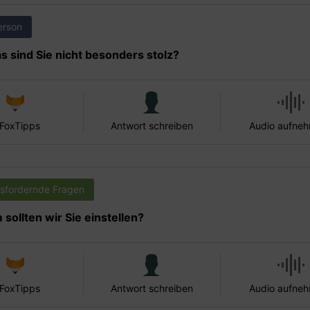
erson
s sind Sie nicht besonders stolz?
 FoxTipps
Antwort schreiben
Audio aufne
sfordernde Fragen
sollten wir Sie einstellen?
 FoxTipps
Antwort schreiben
Audio aufne