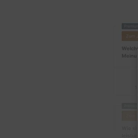
Premiu
Zum 
Welche
Meinun
1
Premiu
Zum 
Wie si
leistu