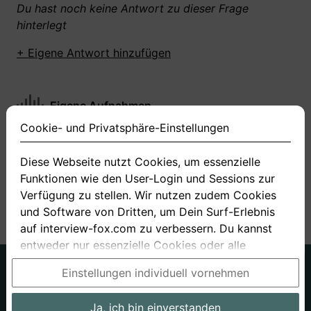
Du hast noch keine Antwort zu dieser Frage
hinterlegt
+ Eigene Antwort hinzufügen
Eigene Aufnahmen
Cookie- und Privatsphäre-Einstellungen
Du hast zu dieser Frage noch keine Antworten
aufgenommen gemacht
Diese Webseite nutzt Cookies, um essenzielle
Funktionen wie den User-Login und Sessions zur
+ Neue Antwort aufnehmen
Verfügung zu stellen. Wir nutzen zudem Cookies
und Software von Dritten, um Dein Surf-Erlebnis
auf interview-fox.com zu verbessern. Du kannst
entweder nur essenzielle Cookies oder alle
Cookies akzeptieren. Du kannst Deine
Deutsch
Englisch
Einstellungen individuell vornehmen
Einstellungen jederzeit in unseren Cookie- und
Über uns
Datenschutz
AGB
Privatsphäre-Einstellungen ändern. Dieser Link ist
Ja, ich bin einverstanden
Impressum
Bewerbungsfragen
Preise
Bewerber-Blog