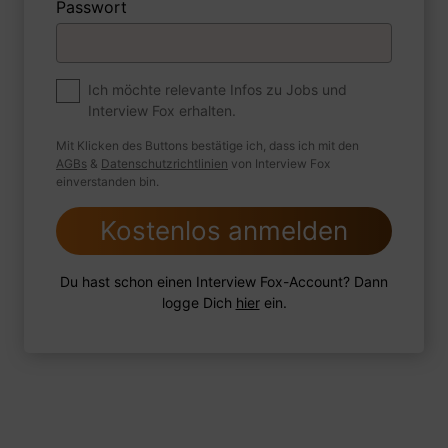
Passwort
1 FoxTipp
Antwort schreiben
Audio aufnehmen
Premium
Ich möchte relevante Infos zu Jobs und
Zum Job
Interview Fox erhalten.
Wie sind Sie mit einer Situation
Mit Klicken des Buttons bestätige ich, dass ich mit den
umgegangen, in der Sie einen
AGBs
&
Datenschutzrichtlinien
von Interview Fox
einverstanden bin.
leistungsschwachen Mitarbeiter hatten?
Kostenlos anmelden
Du hast schon einen Interview Fox-Account? Dann
1 FoxTipp
Antwort schreiben
Audio aufnehmen
logge Dich
hier
ein.