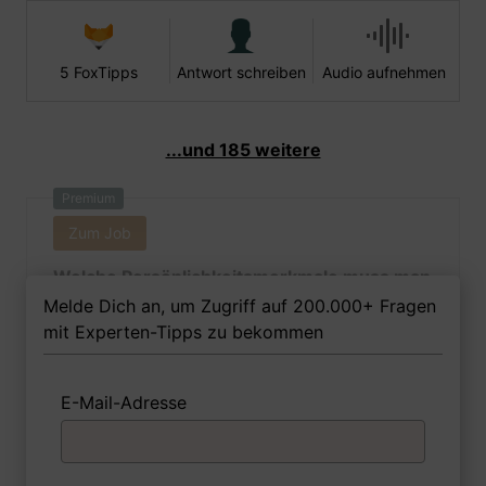
5 FoxTipps
Antwort schreiben
Audio aufnehmen
...und 185 weitere
Premium
Zum Job
Welche Persönlichkeitsmerkmale muss man
als Meisterin - Rohr-, Kanal- und
Melde Dich an, um Zugriff auf 200.000+ Fragen
Industrieservice Ihrer Meinung nach
mit Experten-Tipps zu bekommen
besitzen, um in dem Job erfolgreich zu
sein?
E-Mail-Adresse