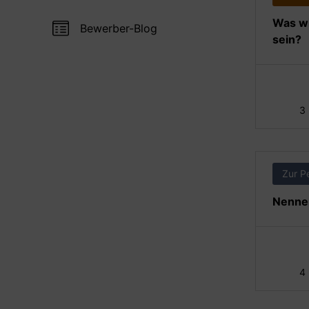
Was wi
Bewerber-Blog
sein?
3
Zur P
Nennen
4