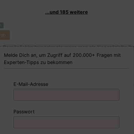
...und 185 weitere
m
Job
 Persönlichkeitsmerkmale muss man als Neogräzistin Ih
g nach besitzen, um in dem Job erfolgreich zu sein?
Melde Dich an, um Zugriff auf 200.000+ Fragen mit
Experten-Tipps zu bekommen
E-Mail-Adresse
 FoxTipp
Antwort schreiben
Audio aufne
m
Passwort
Job
nd Sie mit einer Situation umgegangen, in der Sie einen
ngsschwachen Mitarbeiter hatten?