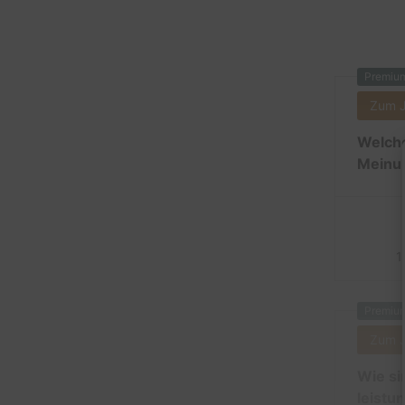
Premiu
Zum 
Welche
Meinun
1
Premiu
Zum 
Wie si
leistu