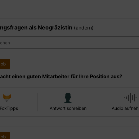
ngsfragen als
Neogräzistin
(
ändern
)
Job
cht einen guten Mitarbeiter für Ihre Position aus?
 FoxTipps
Antwort schreiben
Audio aufne
Job