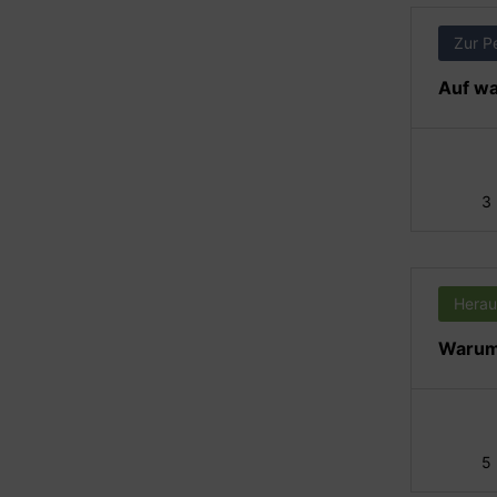
Zur P
Auf wa
3
Herau
Warum 
5