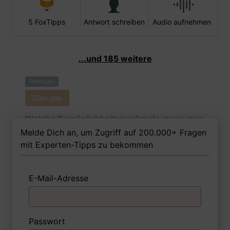
5 FoxTipps
Antwort schreiben
Audio aufnehmen
...und 185 weitere
Premium
Zum Job
Welche Persönlichkeitsmerkmale muss man
als Schädlingsbekämpferin Ihrer Meinung
Melde Dich an, um Zugriff auf 200.000+ Fragen
nach besitzen, um in dem Job erfolgreich zu
mit Experten-Tipps zu bekommen
sein?
E-Mail-Adresse
1 FoxTipp
Antwort schreiben
Audio aufnehmen
Passwort