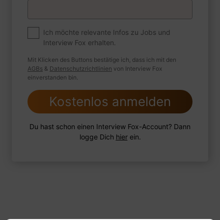
Premium
Zum Job
Ich möchte relevante Infos zu Jobs und
Interview Fox erhalten.
Wie sind Sie mit einer Situation
umgegangen, in der Sie einen
Mit Klicken des Buttons bestätige ich, dass ich mit den
leistungsschwachen Mitarbeiter hatten?
AGBs
&
Datenschutzrichtlinien
von Interview Fox
einverstanden bin.
Kostenlos anmelden
1 FoxTipp
Antwort schreiben
Audio aufnehmen
Du hast schon einen Interview Fox-Account? Dann
logge Dich
hier
ein.