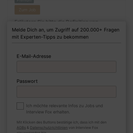
Premium
Zum Job
Erläutern Sie bitte die Definition von
Fixkosten und geben Sie ein paar Beispiele.
Melde Dich an, um Zugriff auf 200.000+ Fragen
mit Experten-Tipps zu bekommen
E-Mail-Adresse
1 Beispiel
Antwort schreiben
Audio aufnehmen
Premium
Passwort
Zum Job
Falls Sie gebeten werden, eine Empfehlung
für den Kauf einer Buchhaltungssoftware
Ich möchte relevante Infos zu Jobs und
Interview Fox erhalten.
abzugeben: Was halten Sie für wichtiger:
Die Kosten oder die Funktionen der
Mit Klicken des Buttons bestätige ich, dass ich mit den
Software?
AGBs
&
Datenschutzrichtlinien
von Interview Fox
einverstanden bin.