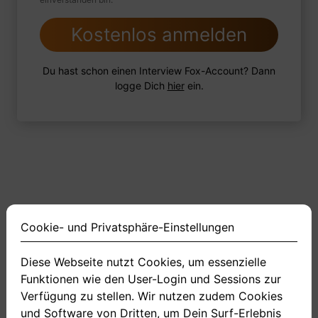
Kostenlos anmelden
1 Beispiel
Antwort schreiben
Audio aufnehmen
Du hast schon einen Interview Fox-Account? Dann
logge Dich
hier
ein.
Cookie- und Privatsphäre-Einstellungen
Diese Webseite nutzt Cookies, um essenzielle
Funktionen wie den User-Login und Sessions zur
<
1
2
3
4
11
>
Verfügung zu stellen. Wir nutzen zudem Cookies
und Software von Dritten, um Dein Surf-Erlebnis