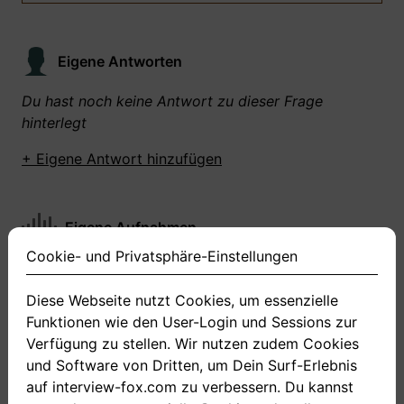
Eigene Antworten
Du hast noch keine Antwort zu dieser Frage
hinterlegt
+ Eigene Antwort hinzufügen
Eigene Aufnahmen
Cookie- und Privatsphäre-Einstellungen
Du hast zu dieser Frage noch keine Antworten
aufgenommen gemacht
Diese Webseite nutzt Cookies, um essenzielle
Funktionen wie den User-Login und Sessions zur
+ Neue Antwort aufnehmen
Verfügung zu stellen. Wir nutzen zudem Cookies
und Software von Dritten, um Dein Surf-Erlebnis
auf interview-fox.com zu verbessern. Du kannst