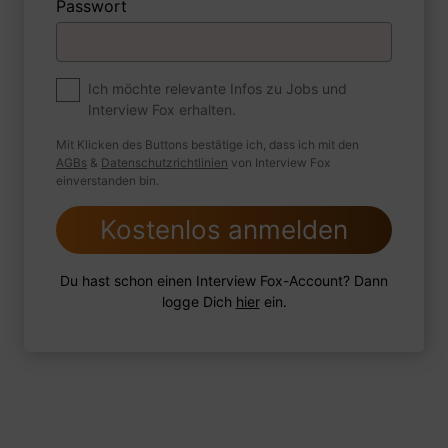
Passwort
Premium
Zum Job
Auf einem Päckchen Papier ist die Aufschrift
Ich möchte relevante Infos zu Jobs und
Interview Fox erhalten.
"100 g, A4" zu lesen. Was bedeutet die
Angabe "100 g"?
Mit Klicken des Buttons bestätige ich, dass ich mit den
AGBs
&
Datenschutzrichtlinien
von Interview Fox
einverstanden bin.
Kostenlos anmelden
1 Beispiel
Antwort schreiben
Audio aufnehmen
Du hast schon einen Interview Fox-Account? Dann
logge Dich
hier
ein.