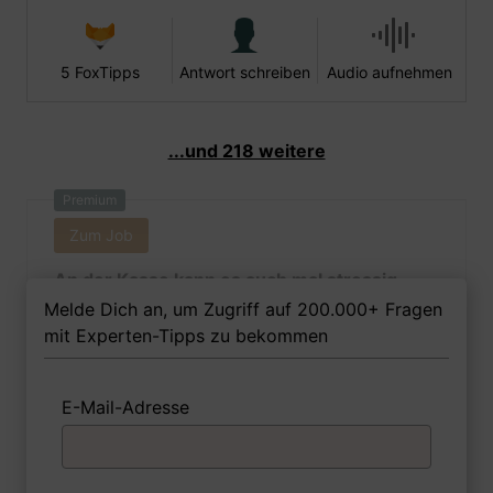
5 FoxTipps
Antwort schreiben
Audio aufnehmen
...und 218 weitere
Premium
Zum Job
An der Kasse kann es auch mal stressig
werden. Lassen Sie sich leicht aus der Ruhe
Melde Dich an, um Zugriff auf 200.000+ Fragen
bringen?
mit Experten-Tipps zu bekommen
E-Mail-Adresse
1 Beispiel
Antwort schreiben
Audio aufnehmen