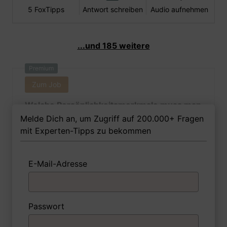
5 FoxTipps
Antwort schreiben
Audio aufnehmen
...und 185 weitere
Premium
Zum Job
Welche Persönlichkeitsmerkmale muss man
als Barmeisterin Ihrer Meinung nach
Melde Dich an, um Zugriff auf 200.000+ Fragen
besitzen, um in dem Job erfolgreich zu
mit Experten-Tipps zu bekommen
sein?
E-Mail-Adresse
1 FoxTipp
Antwort schreiben
Audio aufnehmen
Passwort
Premium