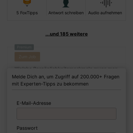
5 FoxTipps
Antwort schreiben
Audio aufnehmen
...und 185 weitere
Premium
Zum Job
Welche Persönlichkeitsmerkmale muss man
als Binnenschiffermeisterin Ihrer Meinung
Melde Dich an, um Zugriff auf 200.000+ Fragen
nach besitzen, um in dem Job erfolgreich zu
mit Experten-Tipps zu bekommen
sein?
E-Mail-Adresse
1 FoxTipp
Antwort schreiben
Audio aufnehmen
Passwort