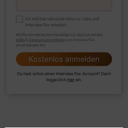
Premium
Zum Job
Ich möchte relevante Infos zu Jobs und
Interview Fox erhalten.
Wie sind Sie mit einer Situation
umgegangen, in der Sie einen
Mit Klicken des Buttons bestätige ich, dass ich mit den
leistungsschwachen Mitarbeiter hatten?
AGBs
&
Datenschutzrichtlinien
von Interview Fox
einverstanden bin.
Kostenlos anmelden
1 FoxTipp
Antwort schreiben
Audio aufnehmen
Du hast schon einen Interview Fox-Account? Dann
logge Dich
hier
ein.