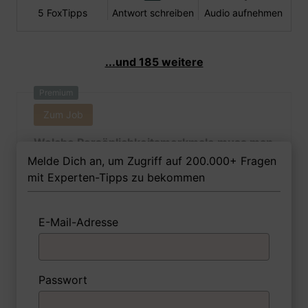
5 FoxTipps
Antwort schreiben
Audio aufnehmen
...und 185 weitere
Premium
Zum Job
Welche Persönlichkeitsmerkmale muss man
als Buchbinderin Ihrer Meinung nach
Melde Dich an, um Zugriff auf 200.000+ Fragen
besitzen, um in dem Job erfolgreich zu
mit Experten-Tipps zu bekommen
sein?
E-Mail-Adresse
1 FoxTipp
Antwort schreiben
Audio aufnehmen
Passwort
Premium