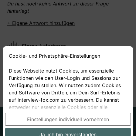
Du hast noch keine Antwort zu dieser Frage
hinterlegt
+ Eigene Antwort hinzufügen
Eigene Aufnahmen
Cookie- und Privatsphäre-Einstellungen
Du hast zu dieser Frage noch keine Antworten
aufgenommen gemacht
Diese Webseite nutzt Cookies, um essenzielle
Funktionen wie den User-Login und Sessions zur
+ Neue Antwort aufnehmen
Verfügung zu stellen. Wir nutzen zudem Cookies
und Software von Dritten, um Dein Surf-Erlebnis
auf interview-fox.com zu verbessern. Du kannst
entweder nur essenzielle Cookies oder alle
Cookies akzeptieren. Du kannst Deine
Deutsch
Englisch
Einstellungen individuell vornehmen
Einstellungen jederzeit in unseren Cookie- und
Über uns
Datenschutz
AGB
Privatsphäre-Einstellungen ändern. Dieser Link ist
Ja, ich bin einverstanden
Impressum
Bewerbungsfragen
Preise
Bewerber-Blog