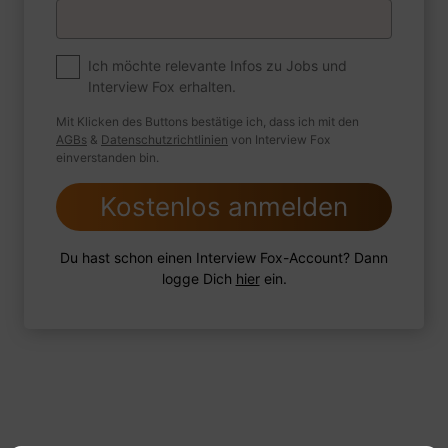
Premium
Zum Job
Ich möchte relevante Infos zu Jobs und
Interview Fox erhalten.
Wie sind Sie mit einer Situation
umgegangen, in der Sie einen
Mit Klicken des Buttons bestätige ich, dass ich mit den
leistungsschwachen Mitarbeiter hatten?
AGBs
&
Datenschutzrichtlinien
von Interview Fox
einverstanden bin.
Kostenlos anmelden
1 FoxTipp
Antwort schreiben
Audio aufnehmen
Du hast schon einen Interview Fox-Account? Dann
logge Dich
hier
ein.