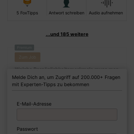
5 FoxTipps
Antwort schreiben
Audio aufnehmen
...und 185 weitere
Premium
Zum Job
Welche Persönlichkeitsmerkmale muss man
als Chirurgiemechanikerin Ihrer Meinung
Melde Dich an, um Zugriff auf 200.000+ Fragen
nach besitzen, um in dem Job erfolgreich zu
mit Experten-Tipps zu bekommen
sein?
E-Mail-Adresse
1 FoxTipp
Antwort schreiben
Audio aufnehmen
Passwort