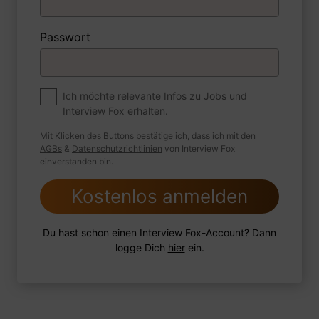
1 Beispiel
Antwort schreiben
Audio aufnehmen
Passwort
Premium
Zum Job
Können Sie sowohl einen starren als auch
Ich möchte relevante Infos zu Jobs und
Interview Fox erhalten.
einen flexiblen Kabelkanal nach Bauplänen
biegen? Wie gehen Sie vor?
Mit Klicken des Buttons bestätige ich, dass ich mit den
AGBs
&
Datenschutzrichtlinien
von Interview Fox
einverstanden bin.
Kostenlos anmelden
1 Beispiel
Antwort schreiben
Audio aufnehmen
Du hast schon einen Interview Fox-Account? Dann
logge Dich
hier
ein.