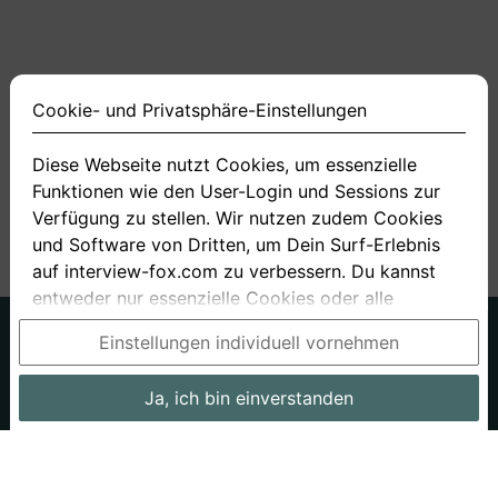
Cookie- und Privatsphäre-Einstellungen
Diese Webseite nutzt Cookies, um essenzielle
Funktionen wie den User-Login und Sessions zur
<
1
2
3
4
11
>
Verfügung zu stellen. Wir nutzen zudem Cookies
und Software von Dritten, um Dein Surf-Erlebnis
auf interview-fox.com zu verbessern. Du kannst
entweder nur essenzielle Cookies oder alle
Cookies akzeptieren. Du kannst Deine
Deutsch
Englisch
Einstellungen individuell vornehmen
Einstellungen jederzeit in unseren Cookie- und
Über uns
Datenschutz
AGB
Privatsphäre-Einstellungen ändern. Dieser Link ist
Ja, ich bin einverstanden
Impressum
Bewerbungsfragen
Preise
Bewerber-Blog
im Footer unserer Seit zu finden. Wenn Du mehr
Informationen benötigst, besuche bitte unsere
Arbeitgeber
Stellenangebote
Stories
Datenschutzerklärung
.
Cookie- und Privatsphäre-Einstellungen