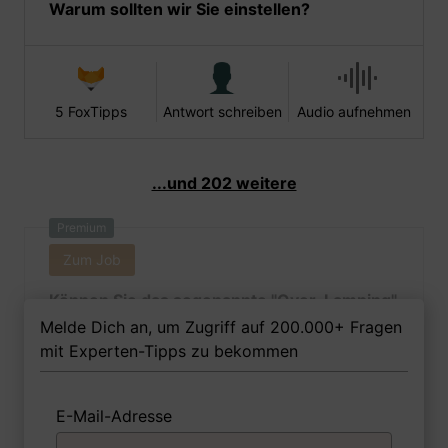
Warum sollten wir Sie einstellen?
5 FoxTipps
Antwort schreiben
Audio aufnehmen
...und 202 weitere
Premium
Zum Job
Können Sie das sogenannte "Over-Lamping"
beschreiben und erörtern, warum es
Melde Dich an, um Zugriff auf 200.000+ Fragen
gefährlich ist?
mit Experten-Tipps zu bekommen
E-Mail-Adresse