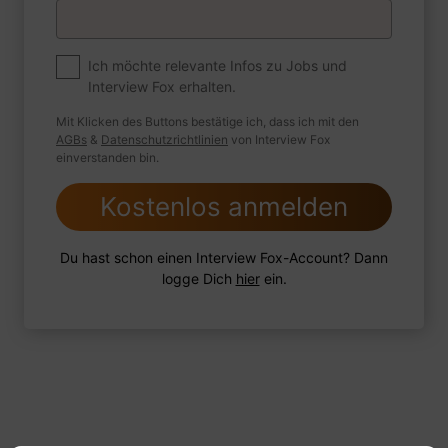
Premium
Zum Job
Ich möchte relevante Infos zu Jobs und
Interview Fox erhalten.
Wie sind Sie mit einer Situation
umgegangen, in der Sie einen
Mit Klicken des Buttons bestätige ich, dass ich mit den
leistungsschwachen Mitarbeiter hatten?
AGBs
&
Datenschutzrichtlinien
von Interview Fox
einverstanden bin.
Kostenlos anmelden
1 FoxTipp
Antwort schreiben
Audio aufnehmen
Du hast schon einen Interview Fox-Account? Dann
logge Dich
hier
ein.