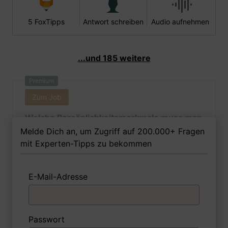
5 FoxTipps
Antwort schreiben
Audio aufnehmen
...und 185 weitere
Premium
Zum Job
Welche Persönlichkeitsmerkmale muss man
als Fahrzeuglackiererin Ihrer Meinung nach
Melde Dich an, um Zugriff auf 200.000+ Fragen
besitzen, um in dem Job erfolgreich zu
mit Experten-Tipps zu bekommen
sein?
E-Mail-Adresse
1 FoxTipp
Antwort schreiben
Audio aufnehmen
Passwort