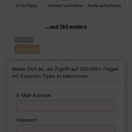
5 FoxTipps
Antwort schreiben
Audio aufnehmen
...und 185 weitere
Premium
Zum Job
Welche Persönlichkeitsmerkmale muss man
als Feinoptikerin Ihrer Meinung nach
Melde Dich an, um Zugriff auf 200.000+ Fragen
besitzen, um in dem Job erfolgreich zu
mit Experten-Tipps zu bekommen
sein?
E-Mail-Adresse
1 FoxTipp
Antwort schreiben
Audio aufnehmen
Passwort
Premium