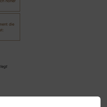
ich höher
ment die
t:
legt