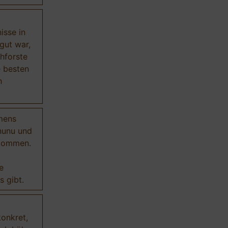
isse in
gut war,
hforste
e besten
h
mens
nunu und
ekommen.
e
 gibt.
onkret,