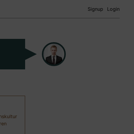
Signup
Login
nskultur
ren