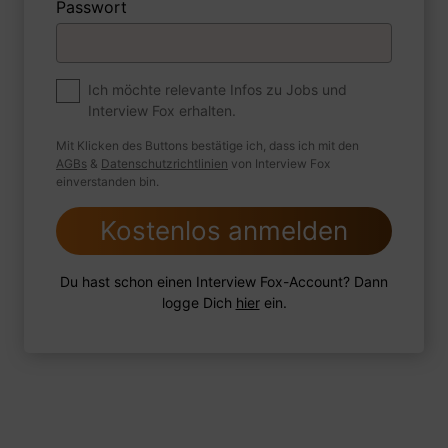
Passwort
Premium
Zum Job
Ich möchte relevante Infos zu Jobs und
Interview Fox erhalten.
Wie sind Sie mit einer Situation
umgegangen, in der Sie einen
Mit Klicken des Buttons bestätige ich, dass ich mit den
leistungsschwachen Mitarbeiter hatten?
AGBs
&
Datenschutzrichtlinien
von Interview Fox
einverstanden bin.
Kostenlos anmelden
1 FoxTipp
Antwort schreiben
Audio aufnehmen
Du hast schon einen Interview Fox-Account? Dann
logge Dich
hier
ein.