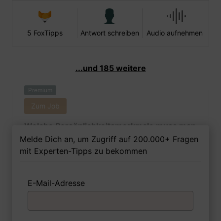
5 FoxTipps
Antwort schreiben
Audio aufnehmen
...und 185 weitere
Premium
Zum Job
Welche Persönlichkeitsmerkmale muss man
als Gebäudereinigermeisterin Ihrer Meinung
Melde Dich an, um Zugriff auf 200.000+ Fragen
nach besitzen, um in dem Job erfolgreich zu
mit Experten-Tipps zu bekommen
sein?
E-Mail-Adresse
1 FoxTipp
Antwort schreiben
Audio aufnehmen