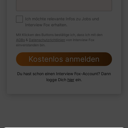
Premium
Zum Job
Ich möchte relevante Infos zu Jobs und
Interview Fox erhalten.
Wie sind Sie mit einer Situation
umgegangen, in der Sie einen
Mit Klicken des Buttons bestätige ich, dass ich mit den
leistungsschwachen Mitarbeiter hatten?
AGBs
&
Datenschutzrichtlinien
von Interview Fox
einverstanden bin.
Kostenlos anmelden
1 FoxTipp
Antwort schreiben
Audio aufnehmen
Du hast schon einen Interview Fox-Account? Dann
logge Dich
hier
ein.