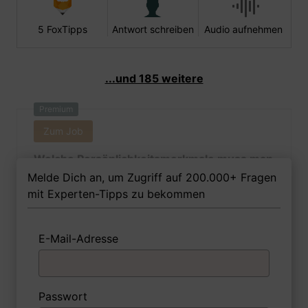
5 FoxTipps
Antwort schreiben
Audio aufnehmen
...und 185 weitere
Premium
Zum Job
Welche Persönlichkeitsmerkmale muss man
als Gießereimechanikerin Ihrer Meinung
Melde Dich an, um Zugriff auf 200.000+ Fragen
nach besitzen, um in dem Job erfolgreich zu
mit Experten-Tipps zu bekommen
sein?
E-Mail-Adresse
1 FoxTipp
Antwort schreiben
Audio aufnehmen
Passwort