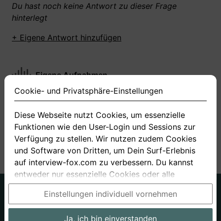
Du hast noch keine Antwort zu dieser Frage
hinterlegt
+ Eigene Antwort hinzufügen
Eigene Aufnahmen
Cookie- und Privatsphäre-Einstellungen
Du hast zu dieser Frage noch keine Antworten
aufgenommen gemacht
Diese Webseite nutzt Cookies, um essenzielle
Funktionen wie den User-Login und Sessions zur
+ Neue Antwort aufnehmen
Verfügung zu stellen. Wir nutzen zudem Cookies
und Software von Dritten, um Dein Surf-Erlebnis
auf interview-fox.com zu verbessern. Du kannst
entweder nur essenzielle Cookies oder alle
Cookies akzeptieren. Du kannst Deine
Deutsch
Englisch
Einstellungen individuell vornehmen
Einstellungen jederzeit in unseren Cookie- und
Über uns
Datenschutz
AGB
Privatsphäre-Einstellungen ändern. Dieser Link ist
Ja, ich bin einverstanden
Impressum
Bewerbungsfragen
Preise
Bewerber-Blog