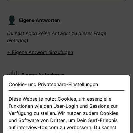
Eigene Antworten
Du hast noch keine Antwort zu dieser Frage
hinterlegt
+ Eigene Antwort hinzufügen
Eigene Aufnahmen
Cookie- und Privatsphäre-Einstellungen
Du hast zu dieser Frage noch keine Antworten
aufgenommen gemacht
Diese Webseite nutzt Cookies, um essenzielle
Funktionen wie den User-Login und Sessions zur
+ Neue Antwort aufnehmen
Verfügung zu stellen. Wir nutzen zudem Cookies
und Software von Dritten, um Dein Surf-Erlebnis
auf interview-fox.com zu verbessern. Du kannst