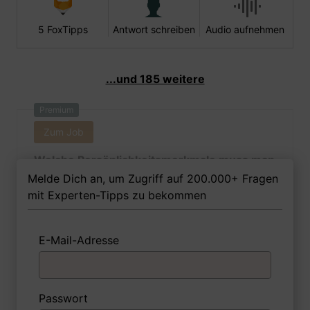
5 FoxTipps
Antwort schreiben
Audio aufnehmen
...und 185 weitere
Premium
Zum Job
Welche Persönlichkeitsmerkmale muss man
als Holzmechanikerin Ihrer Meinung nach
Melde Dich an, um Zugriff auf 200.000+ Fragen
besitzen, um in dem Job erfolgreich zu
mit Experten-Tipps zu bekommen
sein?
E-Mail-Adresse
1 FoxTipp
Antwort schreiben
Audio aufnehmen
Passwort