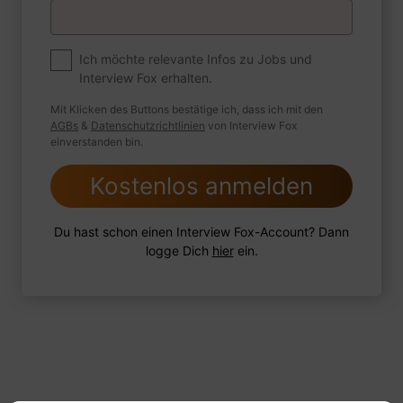
Premium
Zum Job
Ich möchte relevante Infos zu Jobs und
Interview Fox erhalten.
Wie sind Sie mit einer Situation
umgegangen, in der Sie einen
Mit Klicken des Buttons bestätige ich, dass ich mit den
leistungsschwachen Mitarbeiter hatten?
AGBs
&
Datenschutzrichtlinien
von Interview Fox
einverstanden bin.
Kostenlos anmelden
1 FoxTipp
Antwort schreiben
Audio aufnehmen
Du hast schon einen Interview Fox-Account? Dann
logge Dich
hier
ein.